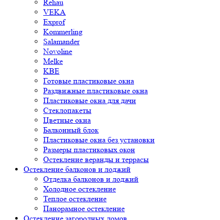
Rehau
VEKA
Exprof
Kommerling
Salamander
Novoline
Melke
KBE
Готовые пластиковые окна
Раздвижные пластиковые окна
Пластиковые окна для дачи
Стеклопакеты
Цветные окна
Балконный блок
Пластиковые окна без установки
Размеры пластиковых окон
Остекление веранды и террасы
Остекление балконов и лоджий
Отделка балконов и лоджий
Холодное остекление
Теплое остекление
Панорамное остекление
Остекление загородных домов