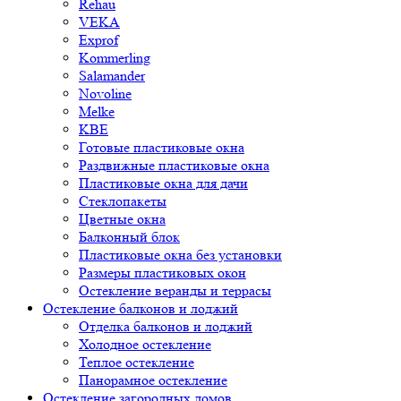
Rehau
VEKA
Exprof
Kommerling
Salamander
Novoline
Melke
KBE
Готовые пластиковые окна
Раздвижные пластиковые окна
Пластиковые окна для дачи
Стеклопакеты
Цветные окна
Балконный блок
Пластиковые окна без установки
Размеры пластиковых окон
Остекление веранды и террасы
Остекление балконов и лоджий
Отделка балконов и лоджий
Холодное остекление
Теплое остекление
Панорамное остекление
Остекление загородных домов